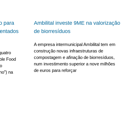
io para
Ambilital investe 9ME na valorização
ientados
de biorresíduos
A empresa intermunicipal Ambilital tem em
construção novas infraestruturas de
quatro
compostagem e afinação de biorresíduos,
able Food
num investimento superior a nove milhões
no
de euros para reforçar
no”) na