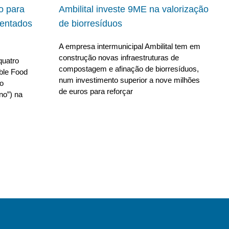
io para
Ambilital investe 9ME na valorização
ientados
de biorresíduos
A empresa intermunicipal Ambilital tem em
construção novas infraestruturas de
quatro
compostagem e afinação de biorresíduos,
able Food
num investimento superior a nove milhões
no
de euros para reforçar
no”) na