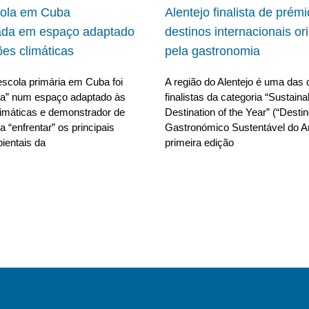
cola em Cuba
Alentejo finalista de prém
ada em espaço adaptado
destinos internacionais or
ões climáticas
pela gastronomia
scola primária em Cuba foi
A região do Alentejo é uma das 
da” num espaço adaptado às
finalistas da categoria “Sustain
limáticas e demonstrador de
Destination of the Year” (“Desti
 “enfrentar” os principais
Gastronómico Sustentável do A
ientais da
primeira edição