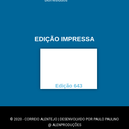
biorresíduos
EDIÇÃO IMPRESSA
Edição 643
© 2020 - CORREIO ALENTEJO | DESENVOLVIDO POR
PAULO PAULINO
@
ALENPRODUÇÕES