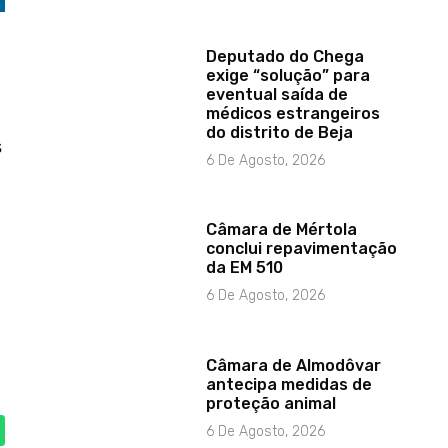
Deputado do Chega
exige “solução” para
eventual saída de
médicos estrangeiros
do distrito de Beja
s
6 De Agosto, 2026
Câmara de Mértola
conclui repavimentação
da EM 510
6 De Agosto, 2026
Câmara de Almodôvar
antecipa medidas de
proteção animal
6 De Agosto, 2026