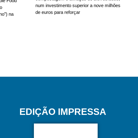
able Food
num investimento superior a nove milhões
no
de euros para reforçar
no”) na
EDIÇÃO IMPRESSA