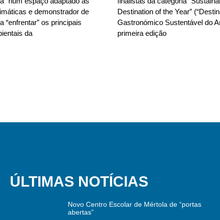
da” num espaço adaptado às
finalistas da categoria “Sustain
limáticas e demonstrador de
Destination of the Year” (“Desti
 “enfrentar” os principais
Gastronómico Sustentável do A
ientais da
primeira edição
ÚLTIMAS NOTÍCIAS
Novo Centro Escolar de Mértola de “portas
abertas”