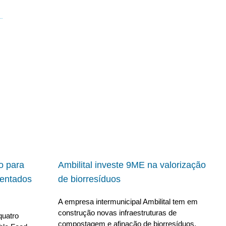
io para
Ambilital investe 9ME na valorização
ientados
de biorresíduos
A empresa intermunicipal Ambilital tem em
construção novas infraestruturas de
quatro
compostagem e afinação de biorresíduos,