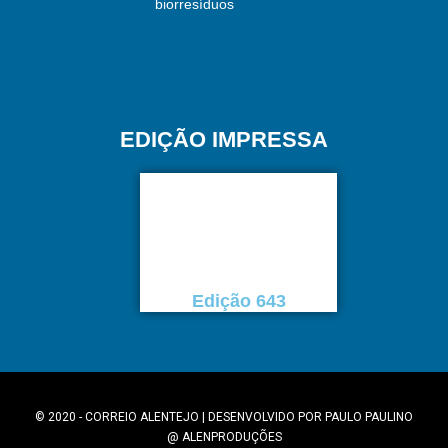
biorresíduos
EDIÇÃO IMPRESSA
Edição 643
© 2020 - CORREIO ALENTEJO | DESENVOLVIDO POR
PAULO PAULINO
@
ALENPRODUÇÕES