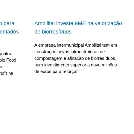
io para
Ambilital investe 9ME na valorização
ientados
de biorresíduos
A empresa intermunicipal Ambilital tem em
construção novas infraestruturas de
quatro
compostagem e afinação de biorresíduos,
able Food
num investimento superior a nove milhões
no
de euros para reforçar
no”) na