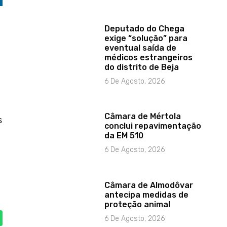
Deputado do Chega
exige “solução” para
eventual saída de
médicos estrangeiros
do distrito de Beja
6 De Agosto, 2026
Câmara de Mértola
s
conclui repavimentação
da EM 510
6 De Agosto, 2026
Câmara de Almodôvar
antecipa medidas de
proteção animal
6 De Agosto, 2026