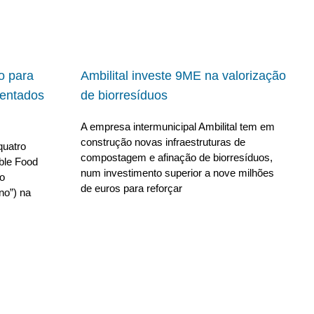
io para
Ambilital investe 9ME na valorização
ientados
de biorresíduos
A empresa intermunicipal Ambilital tem em
construção novas infraestruturas de
quatro
compostagem e afinação de biorresíduos,
able Food
num investimento superior a nove milhões
no
de euros para reforçar
no”) na