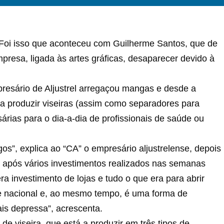
 Foi isso que aconteceu com Guilherme Santos, que de
mpresa, ligada às artes gráficas, desaparecer devido à
presário de Aljustrel arregaçou mangas e desde a
 produzir viseiras (assim como separadores para
árias para o dia-a-dia de profissionais de saúde ou
os”, explica ao “CA” o empresário aljustrelense, depois
ço após vários investimentos realizados nas semanas
ra investimento de lojas e tudo o que era para abrir
 nacional e, ao mesmo tempo, é uma forma de
ais depressa”, acrescenta.
de viseira, que está a produzir em três tipos de