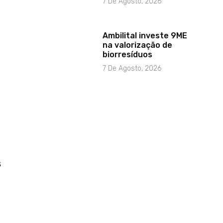
7 De Agosto, 2026
Ambilital investe 9ME
na valorização de
biorresíduos
7 De Agosto, 2026
.
s