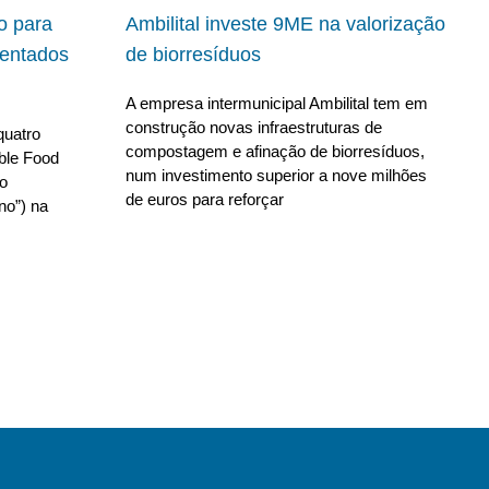
io para
Ambilital investe 9ME na valorização
ientados
de biorresíduos
A empresa intermunicipal Ambilital tem em
construção novas infraestruturas de
quatro
compostagem e afinação de biorresíduos,
able Food
num investimento superior a nove milhões
no
de euros para reforçar
no”) na