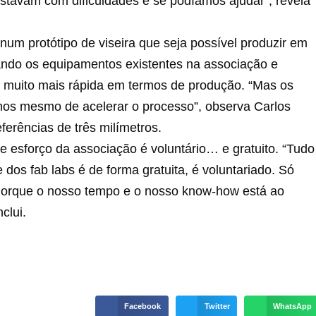
estavam com dificuldades e se podíamos ajudar”, revela
 num protótipo de viseira que seja possível produzir em
lizando os equipamentos existentes na associação e
é muito mais rápida em termos de produção. “Mas os
samos mesmo de acelerar o processo”, observa Carlos
eferências de três milímetros.
e esforço da associação é voluntário… e gratuito. “Tudo
 dos fab labs é de forma gratuita, é voluntariado. Só
. Porque o nosso tempo e o nosso know-how está ao
clui.
Facebook
Twitter
WhatsApp