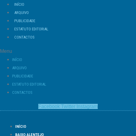
Ir
INÍCIO
para
ARQUIVO
o
PUBLICIDADE
conteúdo
ESTATUTO EDITORIAL
CONTACTOS
Menu
INÍCIO
ARQUIVO
PUBLICIDADE
ESTATUTO EDITORIAL
CONTACTOS
Facebook
Twitter
Instagram
INÍCIO
BAIXO ALENTEJO