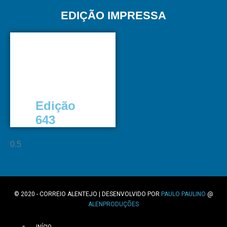
EDIÇÃO IMPRESSA
Edição
643
© 2020 - CORREIO ALENTEJO | DESENVOLVIDO POR
PAULO PAULINO
@
ALENPRODUÇÕES
INÍCIO