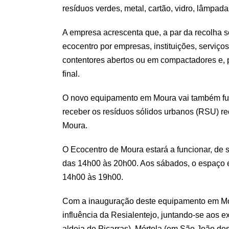
resíduos verdes, metal, cartão, vidro, lâmpadas
A empresa acrescenta que, a par da recolha s
ecocentro por empresas, instituições, serviç
contentores abertos ou em compactadores e, 
final.
O novo equipamento em Moura vai também fun
receber os resíduos sólidos urbanos (RSU) re
Moura.
O Ecocentro de Moura estará a funcionar, de s
das 14h00 às 20h00. Aos sábados, o espaço e
14h00 às 19h00.
Com a inauguração deste equipamento em Mou
influência da Resialentejo, juntando-se aos e
aldeia de Piçarras), Mértola (em São João dos