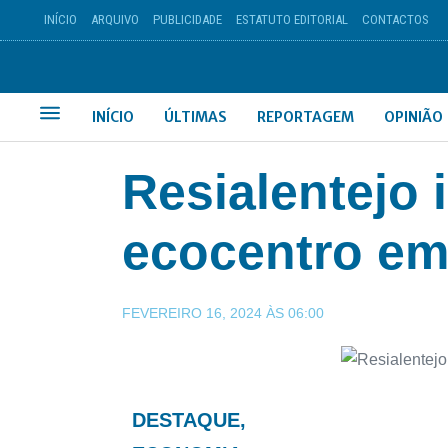
INÍCIO
ARQUIVO
PUBLICIDADE
ESTATUTO EDITORIAL
CONTACTOS
INÍCIO
ÚLTIMAS
REPORTAGEM
OPINIÃO
Resialentejo
ecocentro e
FEVEREIRO 16, 2024
ÀS
06:00
DESTAQUE
,