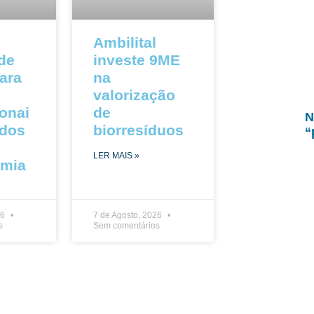
Ambilital
 de
investe 9ME
ara
na
valorização
ionai
de
N
ados
biorresíduos
“
LER MAIS »
omia
26
7 de Agosto, 2026
s
Sem comentários