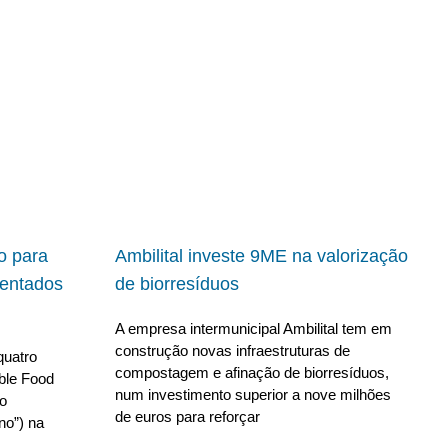
io para
Ambilital investe 9ME na valorização
ientados
de biorresíduos
A empresa intermunicipal Ambilital tem em
construção novas infraestruturas de
quatro
compostagem e afinação de biorresíduos,
able Food
num investimento superior a nove milhões
no
de euros para reforçar
no”) na