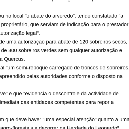
ou no local "o abate do arvoredo", tendo constatado "a
 proprietário, que serviam de indicação para o prestador
utorização legal".
de uma autorização para abate de 120 sobreiros secos,
 de 300 sobreiros verdes sem qualquer autorização e
 a Quercus.
cal "um semi-reboque carregado de troncos de sobreiros
apreendido pelas autoridades conforme o disposto na
ve" e que "evidencia o descontrole da actividade de
 imediata das entidades competentes para repor a
em que deve haver "uma especial atenção" quanto a um
s agro-florestais a decorrer na Herdade do Leonardo".