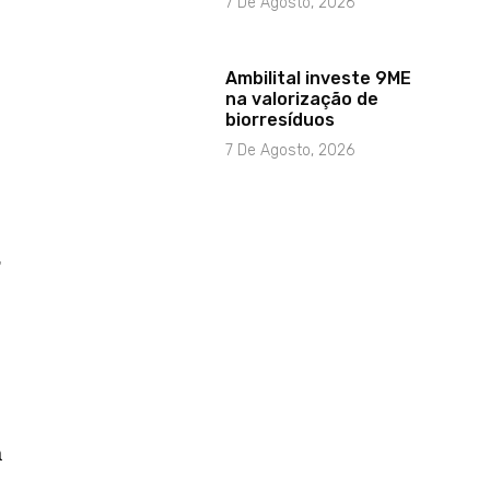
7 De Agosto, 2026
Ambilital investe 9ME
na valorização de
biorresíduos
7 De Agosto, 2026
,
a