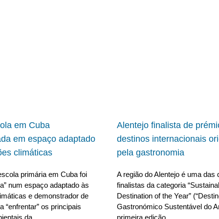
cola em Cuba
Alentejo finalista de prém
ada em espaço adaptado
destinos internacionais or
ões climáticas
pela gastronomia
scola primária em Cuba foi
A região do Alentejo é uma das 
da” num espaço adaptado às
finalistas da categoria “Sustain
limáticas e demonstrador de
Destination of the Year” (“Desti
 “enfrentar” os principais
Gastronómico Sustentável do A
ientais da
primeira edição