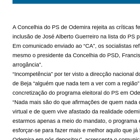
A Concelhia do PS de Odemira rejeita as críticas fe
inclusão de José Alberto Guerreiro na lista do PS pa
Em comunicado enviado ao “CA”, os socialistas r
mesmo o presidente da Concelhia do PSD, Francis
arrogância”.
“Incompetência” por ter visto a direcção nacional d
de Beja “alguém que nada tem a ver com a região” [
concretização do programa eleitoral do PS em Ode
“Nada mais são do que afirmações de quem nada c
virtual e de quem vive afastado da realidade ode
estarmos apenas a meio do mandato, o programa ele
esforçar-se para fazer mais e melhor aquilo que já
Odemira em nós depositou”, acrescenta o comuni