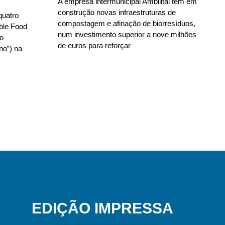
A empresa intermunicipal Ambilital tem em
construção novas infraestruturas de
quatro
compostagem e afinação de biorresíduos,
able Food
num investimento superior a nove milhões
no
de euros para reforçar
no”) na
EDIÇÃO IMPRESSA