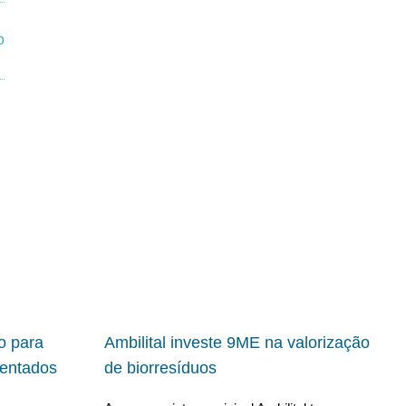
io para
Ambilital investe 9ME na valorização
ientados
de biorresíduos