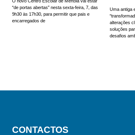
O novo Centro Escolar de Mértola vai estar
“de portas abertas” nesta sexta-feira, 7, das
Uma antiga e
9h30 às 17h30, para permitir que pais e
“transforma
encarregados de
alterações c
soluções para
desafios amb
CONTACTOS