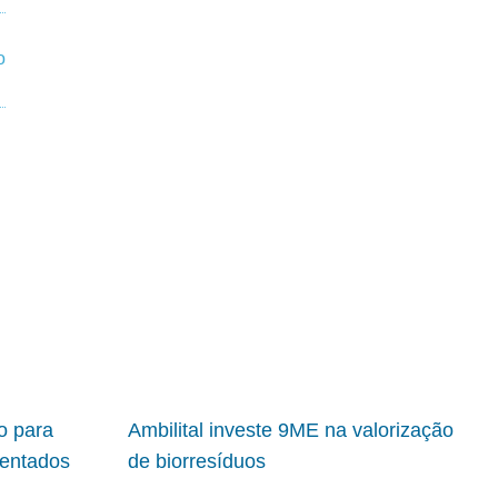
io para
Ambilital investe 9ME na valorização
ientados
de biorresíduos