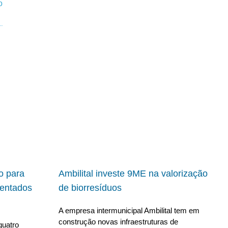
io para
Ambilital investe 9ME na valorização
ientados
de biorresíduos
A empresa intermunicipal Ambilital tem em
construção novas infraestruturas de
quatro