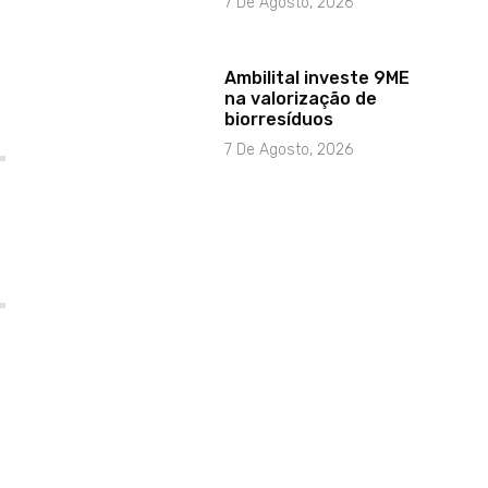
7 De Agosto, 2026
Ambilital investe 9ME
na valorização de
biorresíduos
7 De Agosto, 2026
m