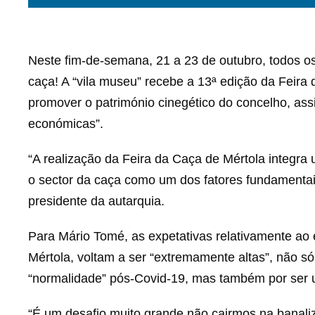
Neste fim-de-semana, 21 a 23 de outubro, todos o
caça! A “vila museu” recebe a 13ª edição da Feira 
promover o património cinegético do concelho, ass
económicas”.
“A realização da Feira da Caça de Mértola integra 
o sector da caça como um dos fatores fundamentai
presidente da autarquia.
Para Mário Tomé, as expetativas relativamente ao 
Mértola, voltam a ser “extremamente altas”, não só 
“normalidade” pós-Covid-19, mas também por ser um
“É um desafio muito grande não cairmos na banaliz