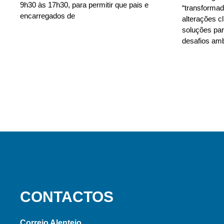
9h30 às 17h30, para permitir que pais e
“transforma
encarregados de
alterações c
soluções para
desafios amb
CONTACTOS
Correio Alentejo