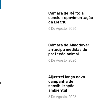
Câmara de Mértola
conclui repavimentação
da EM 510
6 De Agosto, 2026
Câmara de Almodôvar
antecipa medidas de
proteção animal
6 De Agosto, 2026
Aljustrel lança nova
campanha de
a
sensibilização
ambiental
6 De Agosto, 2026