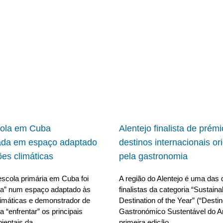
cola em Cuba
Alentejo finalista de prém
ada em espaço adaptado
destinos internacionais or
ões climáticas
pela gastronomia
scola primária em Cuba foi
A região do Alentejo é uma das 
da” num espaço adaptado às
finalistas da categoria “Sustain
limáticas e demonstrador de
Destination of the Year” (“Desti
 “enfrentar” os principais
Gastronómico Sustentável do A
ientais da
primeira edição