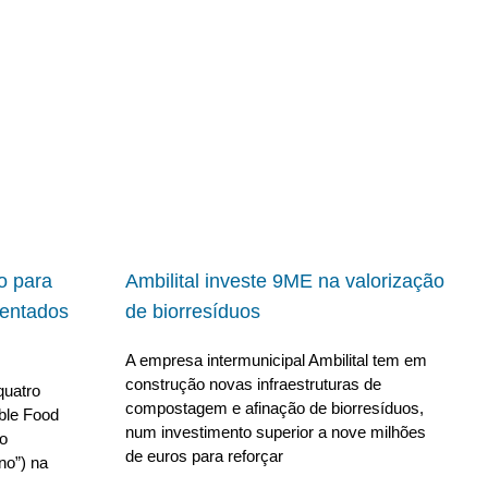
io para
Ambilital investe 9ME na valorização
ientados
de biorresíduos
A empresa intermunicipal Ambilital tem em
construção novas infraestruturas de
quatro
compostagem e afinação de biorresíduos,
able Food
num investimento superior a nove milhões
no
de euros para reforçar
no”) na