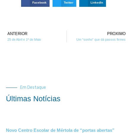
Facebook
Twitter
LinkedIn
ANTERIOR
PROXIMO
25 de Abril e 1º de Maio
Um “sonho” que dá passos firmes
Em Destaque
Últimas Notícias
Novo Centro Escolar de Mértola de “portas abertas”