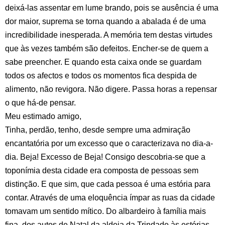
deixá-las assentar em lume brando, pois se ausência é uma
dor maior, suprema se torna quando a abalada é de uma
incredibilidade inesperada. A memória tem destas virtudes
que às vezes também são defeitos. Encher-se de quem a
sabe preencher. E quando esta caixa onde se guardam
todos os afectos e todos os momentos fica despida de
alimento, não revigora. Não digere. Passa horas a repensar
o que há-de pensar.
Meu estimado amigo,
Tinha, perdão, tenho, desde sempre uma admiração
encantatória por um excesso que o caracterizava no dia-a-
dia. Beja! Excesso de Beja! Consigo descobria-se que a
toponímia desta cidade era composta de pessoas sem
distinção. E que sim, que cada pessoa é uma estória para
contar. Através de uma eloquência ímpar as ruas da cidade
tomavam um sentido mítico. Do albardeiro à família mais
fina, dos autos de Natal da aldeia da Trindade às estórias