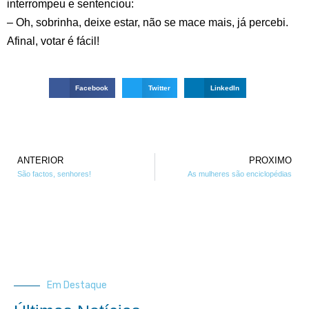
interrompeu e sentenciou:
– Oh, sobrinha, deixe estar, não se mace mais, já percebi.
Afinal, votar é fácil!
Facebook
Twitter
LinkedIn
ANTERIOR
PROXIMO
São factos, senhores!
As mulheres são enciclopédias
Em Destaque