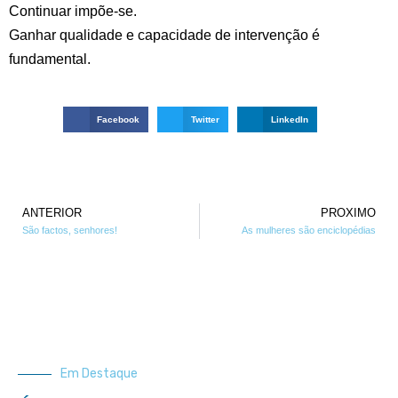
Continuar impõe-se.
Ganhar qualidade e capacidade de intervenção é
fundamental.
Facebook
Twitter
LinkedIn
ANTERIOR
PROXIMO
São factos, senhores!
As mulheres são enciclopédias
Em Destaque