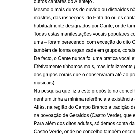
outros cantares do Alentejo .
Mesmo o mais duros de ouvido ou distraídos nã
mastros, das inspeções, do Entrudo ou os cant
habitualmente designados por Cante, onde ta
Todas estas manifestações vocais populares co
uma – foram perecendo, com exceção do dito Ca
também de forma organizada em grupos, corais
De facto, o Cante nunca foi uma prática vocal e
Efetivamente tínhamos mais, mas infelizmente 
dos grupos corais que o conservaram até ao pr
musicais).
Na pesquisa que fiz a este propósito no conce
nenhum tinha a mínima referência à existência
Aliás, na região do Campo Branco a tradição d
na povoação de Geraldos (Castro Verde), que e
Para além dos ditos adufes, só demos conta da
Castro Verde, onde no concelho também encontr