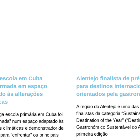
 escola em Cuba
Alentejo finalista de pr
ormada em espaço
para destinos internaci
do às alterações
orientados pela gastro
cas
A região do Alentejo é uma das
finalistas da categoria “Sustai
ga escola primária em Cuba foi
Destination of the Year” (“Desti
rmada” num espaço adaptado às
Gastronómico Sustentável do A
s climáticas e demonstrador de
primeira edição
para “enfrentar” os principais