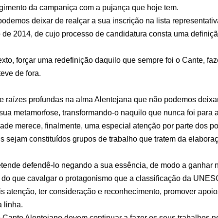
surgimento da campaniça com a pujança que hoje tem.
demos deixar de realçar a sua inscrição na lista representativa
 2014, de cujo processo de candidatura consta uma definição
exto, forçar uma redefinição daquilo que sempre foi o Cante, f
eve de fora.
 e raízes profundas na alma Alentejana que não podemos deixa
ua metamorfose, transformando-o naquilo que nunca foi para a
de merece, finalmente, uma especial atenção por parte dos po
s sejam constituídos grupos de trabalho que tratem da elabor
retende defendê-lo negando a sua essência, de modo a ganhar n
a do que cavalgar o protagonismo que a classificação da UNES
is atenção, ter consideração e reconhecimento, promover apoio
 linha.
 o Cante Alentejano devem continuar a fazer os seus trabalhos