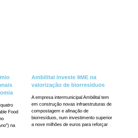
émio
Ambilital investe 9ME na
onais
valorização de biorresíduos
nomia
A empresa intermunicipal Ambilital tem
em construção novas infraestruturas de
 quatro
compostagem e afinação de
nable Food
biorresíduos, num investimento superior
no
a nove milhões de euros para reforçar
no”) na