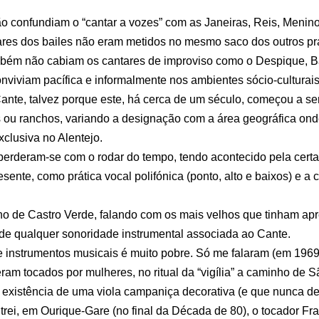
o confundiam o “cantar a vozes” com as Janeiras, Reis, Menin
ares dos bailes não eram metidos no mesmo saco dos outros pra
mbém não cabiam os cantares de improviso como o Despique, B
nviviam pacífica e informalmente nos ambientes sócio-cultura
nte, talvez porque este, há cerca de um século, começou a se
 ou ranchos, variando a designação com a área geográfica ond
xclusiva no Alentejo.
perderam-se com o rodar do tempo, tendo acontecido pela cert
esente, como prática vocal polifónica (ponto, alto e baixos) e
lho de Castro Verde, falando com os mais velhos que tinham apr
 de qualquer sonoridade instrumental associada ao Cante.
e instrumentos musicais é muito pobre. Só me falaram (em 1969
ram tocados por mulheres, no ritual da “vigília” a caminho de
 existência de uma viola campaniça decorativa (e que nunca de
ei, em Ourique-Gare (no final da Década de 80), o tocador Fra