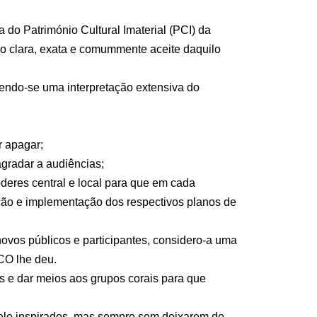
 do Património Cultural Imaterial (PCI) da
 clara, exata e comummente aceite daquilo
azendo-se uma interpretação extensiva do
r apagar;
gradar a audiências;
deres central e local para que em cada
ação e implementação dos respectivos planos de
ovos públicos e participantes, considero-a uma
CO lhe deu.
s e dar meios aos grupos corais para que
 nele inspirados, mas sempre sem deixarem de