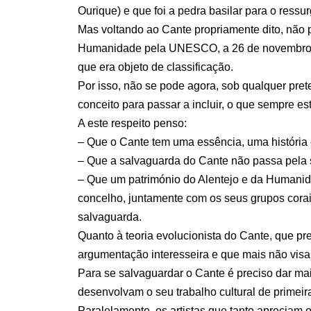
Ourique) e que foi a pedra basilar para o res
Mas voltando ao Cante propriamente dito, não po
Humanidade pela UNESCO, a 26 de novembro de
que era objeto de classificação.
Por isso, não se pode agora, sob qualquer pret
conceito para passar a incluir, o que sempre est
A este respeito penso:
– Que o Cante tem uma essência, uma história
– Que a salvaguarda do Cante não passa pela s
– Que um património do Alentejo e da Humanida
concelho, juntamente com os seus grupos corai
salvaguarda.
Quanto à teoria evolucionista do Cante, que p
argumentação interesseira e que mais não vis
Para se salvaguardar o Cante é preciso dar ma
desenvolvam o seu trabalho cultural de primeira
Paralelamente, os artistas que tanto apreciam