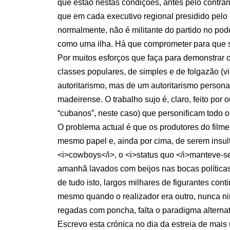
que estão nestas condições, antes pelo contrár
que em cada executivo regional presidido pelo 
normalmente, não é militante do partido no pod
como uma ilha. Há que comprometer para que se
Por muitos esforços que faça para demonstrar 
classes populares, de simples e de folgazão (
autoritarismo, mas de um autoritarismo person
madeirense. O trabalho sujo é, claro, feito por 
“cubanos”, neste caso) que personificam todo
O problema actual é que os produtores do film
mesmo papel e, ainda por cima, de serem insult
<i>cowboys</i>, o <i>status quo </i>manteve-s
amanhã lavados com beijos nas bocas política
de tudo isto, largos milhares de figurantes c
mesmo quando o realizador era outro, nunca n
regadas com poncha, falta o paradigma alternat
Escrevo esta crónica no dia da estreia de mai