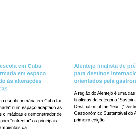
 escola em Cuba
Alentejo finalista de pr
ormada em espaço
para destinos internaci
do às alterações
orientados pela gastro
cas
A região do Alentejo é uma das
finalistas da categoria “Sustai
ga escola primária em Cuba foi
Destination of the Year” (“Desti
rmada” num espaço adaptado às
Gastronómico Sustentável do A
s climáticas e demonstrador de
primeira edição
para “enfrentar” os principais
ambientais da