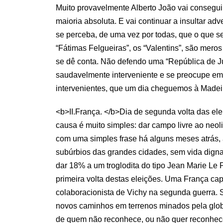
Muito provavelmente Alberto João vai consegui
maioria absoluta. E vai continuar a insultar adve
se perceba, de uma vez por todas, que o que se
“Fátimas Felgueiras”, os “Valentins”, são mero
se dê conta. Não defendo uma “República de Ju
saudavelmente interveniente e se preocupe em 
intervenientes, que um dia cheguemos à Madei
<b>II.França. </b>Dia de segunda volta das ele
causa é muito simples: dar campo livre ao neol
com uma simples frase há alguns meses atrás, 
subúrbios das grandes cidades, sem vida dign
dar 18% a um troglodita do tipo Jean Marie Le
primeira volta destas eleições. Uma França cap
colaboracionista de Vichy na segunda guerra.
novos caminhos em terrenos minados pela globa
de quem não reconhece, ou não quer reconhecer