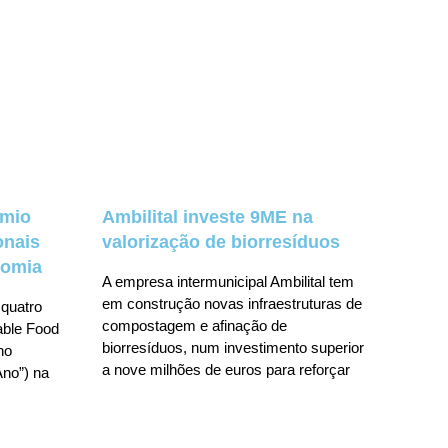
émio
Ambilital investe 9ME na
onais
valorização de biorresíduos
nomia
A empresa intermunicipal Ambilital tem
em construção novas infraestruturas de
 quatro
compostagem e afinação de
nable Food
biorresíduos, num investimento superior
no
a nove milhões de euros para reforçar
no”) na