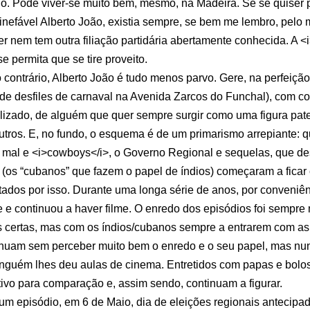
io. Pode viver-se muito bem, mesmo, na Madeira. Se se quiser 
inefável Alberto João, existia sempre, se bem me lembro, pelo 
er nem tem outra filiação partidária abertamente conhecida. A 
 permita que se tire proveito.
o contrário, Alberto João é tudo menos parvo. Gere, na perfei
vide desfiles de carnaval na Avenida Zarcos do Funchal), com 
alizado, de alguém que quer sempre surgir como uma figura pa
outros. E, no fundo, o esquema é de um primarismo arrepiante: q
 o mal e <i>cowboys</i>, o Governo Regional e sequelas, que 
e (os “cubanos” que fazem o papel de índios) começaram a fica
ados por isso. Durante uma longa série de anos, por conveniên
e e continuou a haver filme. O enredo dos episódios foi sempr
s certas, mas com os índios/cubanos sempre a entrarem com as
ontinuam sem perceber muito bem o enredo e o seu papel, mas n
inguém lhes deu aulas de cinema. Entretidos com papas e bol
ivo para comparação e, assim sendo, continuam a figurar.
s um episódio, em 6 de Maio, dia de eleições regionais anteci