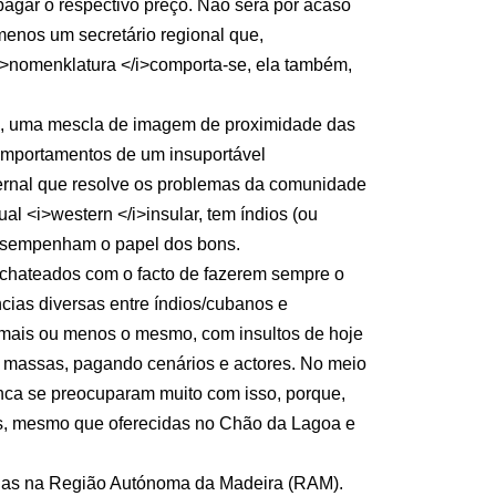
pagar o respectivo preço. Não será por acaso
menos um secretário regional que,
<i>nomenklatura </i>comporta-se, ela também,
ção, uma mescla de imagem de proximidade das
comportamentos de um insuportável
ternal que resolve os problemas da comunidade
ual <i>western </i>insular, tem índios (ou
desempenham o papel dos bons.
r chateados com o facto de fazerem sempre o
cias diversas entre índios/cubanos e
e mais ou menos o mesmo, com insultos de hoje
 massas, pagando cenários e actores. No meio
unca se preocuparam muito com isso, porque,
os, mesmo que oferecidas no Chão da Lagoa e
padas na Região Autónoma da Madeira (RAM).