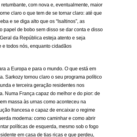
o retumbante, com nova e, eventualmente, maior
torne claro o que tem de se tornar claro: até que
a e se diga alto que os “Isaltinos”, as
 o papel de bobo sem disso se dar conta e disso
eral da República esteja atento e seja
e e todos nós, enquanto cidadãos
 para a Europa e para o mundo. O que está em
a. Sarkozy tornou claro o seu programa político
nda e terceira geração residentes nos
a. Numa França capaz do melhor e do pior: de
er em massa às urnas como aconteceu na
olução francesa e capaz de encaixar o regime
querda moderna: como caminhar e como abrir
ntar políticas de esquerda, mesmo sob o fogo
sidente em casa de tias ricas e que perdeu,