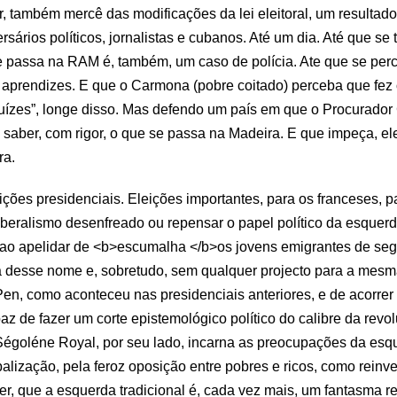
r, também mercê das modificações da lei eleitoral, um resultad
rsários políticos, jornalistas e cubanos. Até um dia. Até que se 
 passa na RAM é, também, um caso de polícia. Ate que se perceb
s aprendizes. E que o Carmona (pobre coitado) perceba que fez
ízes”, longe disso. Mas defendo um país em que o Procurador G
saber, com rigor, o que se passa na Madeira. E que impeça, el
ra.
ições presidenciais. Eleições importantes, para os franceses,
iberalismo desenfreado ou repensar o papel político da esquerd
ao apelidar de <b>escumalha </b>os jovens emigrantes de segu
a desse nome e, sobretudo, sem qualquer projecto para a mesm
 Pen, como aconteceu nas presidenciais anteriores, e de acorr
az de fazer um corte epistemológico político do calibre da rev
 Ségoléne Royal, por seu lado, incarna as preocupações da es
lização, pela feroz oposição entre pobres e ricos, como reinve
, que a esquerda tradicional é, cada vez mais, um fantasma re