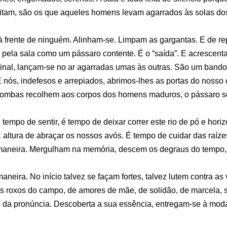
eitam, são os que aqueles homens levam agarrados às solas dos 
à frente de ninguém. Alinham-se. Limpam as gargantas. E de r
 pela sala como um pássaro contente. É o “saída”. E acrescenta
nal, lançam-se no ar agarradas umas às outras. São um band
E nós, indefesos e arrepiados, abrimos-lhes as portas do nosso
pombas recolhem aos corpos dos homens maduros, o pássaro sol
tempo de sentir, é tempo de deixar correr este rio de pó e hori
altura de abraçar os nossos avós. É tempo de cuidar das raíze
aneira. Mergulham na memória, descem os degraus do tempo,
ira. No início talvez se façam fortes, talvez lutem contra as v
rios roxos do campo, de amores de mãe, de solidão, de marcela
 da pronúncia. Descoberta a sua essência, entregam-se à mod