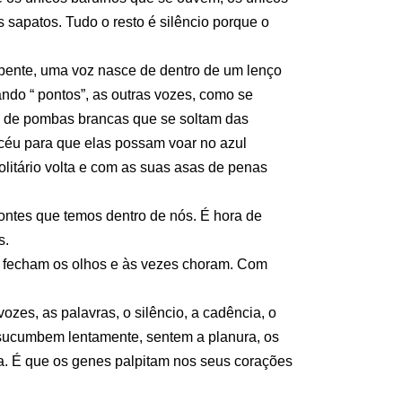
sapatos. Tudo o resto é silêncio porque o
epente, uma voz nasce de dentro de um lenço
ndo “ pontos”, as outras vozes, como se
o de pombas brancas que se soltam das
 céu para que elas possam voar no azul
itário volta e com as suas asas de penas
zontes que temos dentro de nós. É hora de
s.
 fecham os olhos e às vezes choram. Com
ozes, as palavras, o silêncio, a cadência, o
, sucumbem lentamente, sentem a planura, os
a. É que os genes palpitam nos seus corações