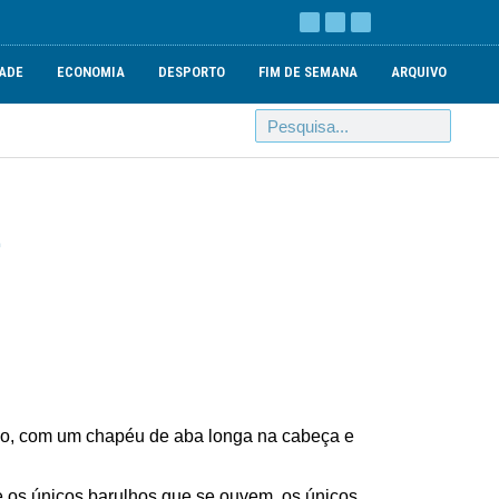
ADE
ECONOMIA
DESPORTO
FIM DE SEMANA
ARQUIVO
E
co, com um chapéu de aba longa na cabeça e
e os únicos barulhos que se ouvem, os únicos