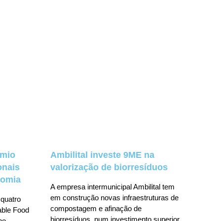
émio
Ambilital investe 9ME na
onais
valorização de biorresíduos
nomia
A empresa intermunicipal Ambilital tem
em construção novas infraestruturas de
 quatro
compostagem e afinação de
nable Food
biorresíduos, num investimento superior
no