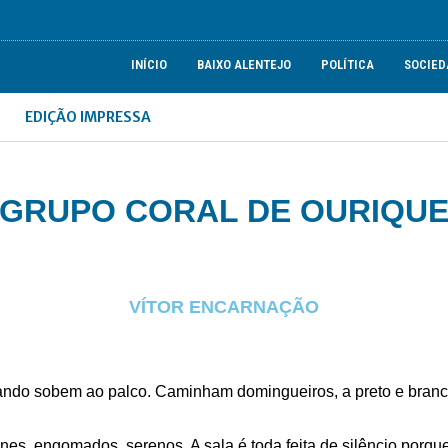
INÍCIO
BAIXO ALENTEJO
POLÍTICA
SOCIED
EDIÇÃO IMPRESSA
GRUPO CORAL DE OURIQU
VÍTOR ENCARNAÇÃO
ando sobem ao palco. Caminham domingueiros, a preto e bran
nes, engomados, serenos. A sala é toda feita de silêncio porqu