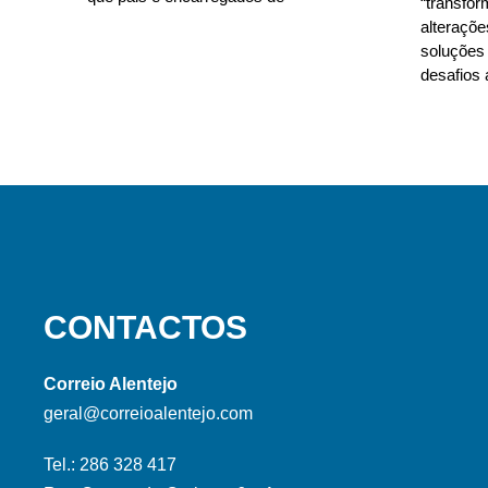
“transfo
alteraçõe
soluções 
desafios 
CONTACTOS
Correio Alentejo
geral@correioalentejo.com
Tel.: 286 328 417