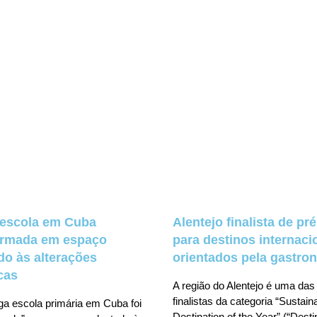
 escola em Cuba
Alentejo finalista de pr
ormada em espaço
para destinos internaci
do às alterações
orientados pela gastro
cas
A região do Alentejo é uma das
finalistas da categoria “Sustai
ga escola primária em Cuba foi
Destination of the Year” (“Desti