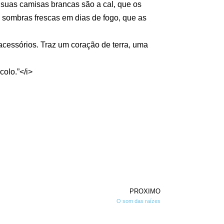
suas camisas brancas são a cal, que os
o sombras frescas em dias de fogo, que as
acessórios. Traz um coração de terra, uma
olo.”</i>
PROXIMO
O som das raízes