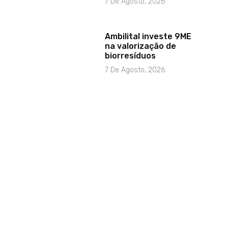
7 De Agosto, 2026
Ambilital investe 9ME
na valorização de
biorresíduos
7 De Agosto, 2026