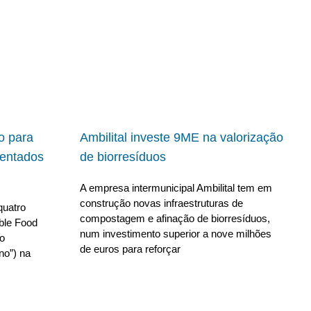
io para
Ambilital investe 9ME na valorização
ientados
de biorresíduos
A empresa intermunicipal Ambilital tem em
construção novas infraestruturas de
quatro
compostagem e afinação de biorresíduos,
able Food
num investimento superior a nove milhões
no
de euros para reforçar
no”) na