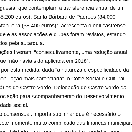
reguesia, que contemplam a transferência anual de um
145.200 euros); Santa Bárbara de Padrões (84.000
abueira (38.400 euros)”, acrescenta o edil castrense.
e e as associações e clubes foram revistos, estando
os pela autarquia.
zações tiveram, “consecutivamente, uma redução anual
e “não havia sido aplicada em 2018”.
por esta medida, dada “a natureza e especificidade da
opulação mais carenciada”, o Cofre Social e Cultural
ários de Castro Verde, Delegação de Castro Verde da
sociação para Acompanhamento do Desenvolvimento
edade social.
o consensual, importa sublinhar que é necessário o
neste momento muito complicado das finanças municipai
onsabilidade na compreensão destas medidas agora