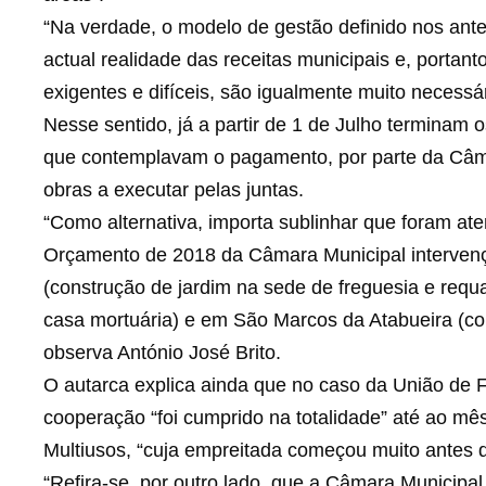
“Na verdade, o modelo de gestão definido nos ant
actual realidade das receitas municipais e, portan
exigentes e difíceis, são igualmente muito necessári
Nesse sentido, já a partir de 1 de Julho terminam
que contemplavam o pagamento, por parte da Câma
obras a executar pelas juntas.
“Como alternativa, importa sublinhar que foram a
Orçamento de 2018 da Câmara Municipal interven
(construção de jardim na sede de freguesia e requ
casa mortuária) e em São Marcos da Atabueira (co
observa António José Brito.
O autarca explica ainda que no caso da União de 
cooperação “foi cumprido na totalidade” até ao m
Multiusos, “cuja empreitada começou muito antes do
“Refira-se, por outro lado, que a Câmara Municip