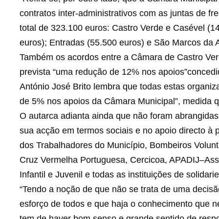
contratos inter-administrativos com as juntas de f
total de 323.100 euros: Castro Verde e Casével (
euros); Entradas (55.500 euros) e São Marcos da At
Também os acordos entre a Câmara de Castro Verd
prevista “uma redução de 12% nos apoios”concedid
António José Brito lembra que todas estas organi
de 5% nos apoios da Câmara Municipal”, medida qu
O autarca adianta ainda que não foram abrangidas 
sua acção em termos sociais e no apoio directo à p
dos Trabalhadores do Município, Bombeiros Volunt
Cruz Vermelha Portuguesa, Cercicoa, APADIJ–As
Infantil e Juvenil e todas as instituições de solidari
“Tendo a noção de que não se trata de uma decisã
esforço de todos e que haja o conhecimento que 
tem de haver bom senso e grande sentido de resp