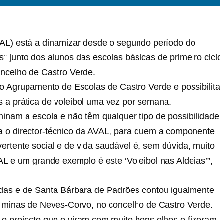
VAL) está a dinamizar desde o segundo período do
as” junto dos alunos das escolas básicas de primeiro cicl
ncelho de Castro Verde.
e o Agrupamento de Escolas de Castro Verde e possibilita
s a prática de voleibol uma vez por semana.
minam a escola e não têm qualquer tipo de possibilidade
va o director-técnico da AVAL, para quem a componente
vertente social e de vida saudável é, sem dúvida, muito
AL e um grande exemplo é este ‘Voleibol nas Aldeias’”,
adas e de Santa Bárbara de Padrões contou igualmente
 minas de Neves-Corvo, no concelho de Castro Verde.
 projecto que o viram com muito bons olhos e fizeram