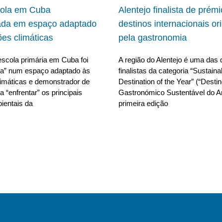
cola em Cuba
Alentejo finalista de prém
ada em espaço adaptado
destinos internacionais or
ões climáticas
pela gastronomia
scola primária em Cuba foi
A região do Alentejo é uma das 
da” num espaço adaptado às
finalistas da categoria “Sustain
limáticas e demonstrador de
Destination of the Year” (“Desti
 “enfrentar” os principais
Gastronómico Sustentável do A
ientais da
primeira edição