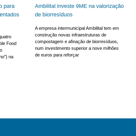
io para
Ambilital investe 9ME na valorização
ientados
de biorresíduos
A empresa intermunicipal Ambilital tem em
construção novas infraestruturas de
quatro
compostagem e afinação de biorresíduos,
able Food
num investimento superior a nove milhões
no
de euros para reforçar
no”) na