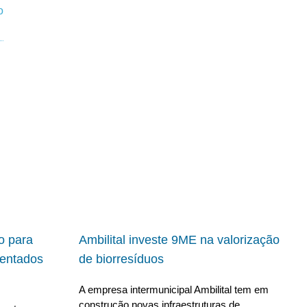
io para
Ambilital investe 9ME na valorização
ientados
de biorresíduos
A empresa intermunicipal Ambilital tem em
construção novas infraestruturas de