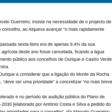
elo Guerreiro, insiste na necessidade de o projecto de
no concelho, ao Alqueva avançar “o mais rapidamente
passada sexta-feira era de apenas 9,4% da sua
 agrícola deste ano fosse cancelada, ficando a água
imento público aos concelhos de Ourique e Castro Verde
mira.
e Ourique a considerar que a ligação do Monte da Rocha
), “deve ser uma prioridade” a concretizar “no mais brev
celerado e no período de audição pública do Plano de
030 [elaborado por António Costa e Silva a pedido do
 prioridades para o concelho”, diz Marcelo Guerreiro,