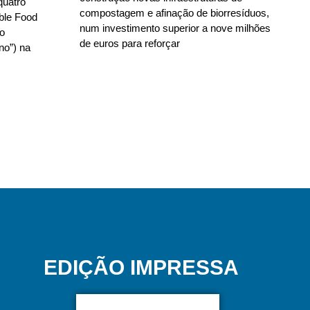
quatro
compostagem e afinação de biorresíduos,
able Food
num investimento superior a nove milhões
no
de euros para reforçar
no”) na
EDIÇÃO IMPRESSA