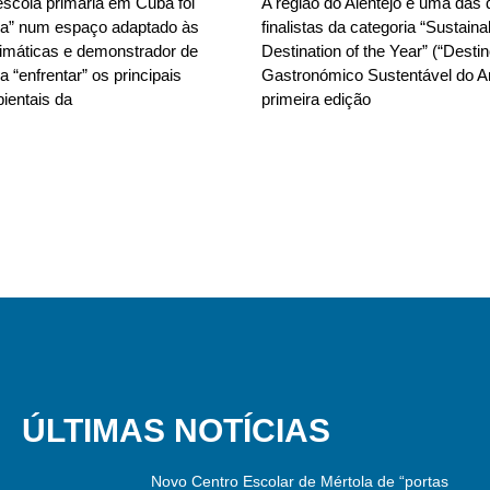
scola primária em Cuba foi
A região do Alentejo é uma das 
da” num espaço adaptado às
finalistas da categoria “Sustain
limáticas e demonstrador de
Destination of the Year” (“Desti
 “enfrentar” os principais
Gastronómico Sustentável do A
ientais da
primeira edição
ÚLTIMAS NOTÍCIAS
Novo Centro Escolar de Mértola de “portas