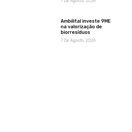
7 De Agosto, 2026
Ambilital investe 9ME
na valorização de
biorresíduos
7 De Agosto, 2026