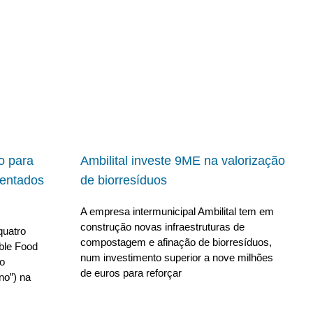
io para
Ambilital investe 9ME na valorização
ientados
de biorresíduos
A empresa intermunicipal Ambilital tem em
construção novas infraestruturas de
quatro
compostagem e afinação de biorresíduos,
able Food
num investimento superior a nove milhões
no
de euros para reforçar
no”) na