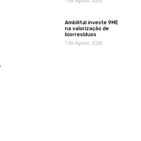
7 De Agosto, 2026
Ambilital investe 9ME
na valorização de
biorresíduos
7 De Agosto, 2026
o