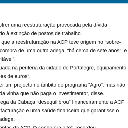
ofrer uma reestruturação provocada pela dívida
do à extinção de postos de trabalho.
 que a reestruturação na ACP teve origem no “sobre-
 compra de uma outra adega, “há cerca de sete anos”, e
itável”.
ada na periferia da cidade de Portalegre, equipamento
ões de euros”.
ver um projecto no âmbito do programa "Agro", mas não
a vinha que não paga o investimento”, disse.
dega da Cabaça “desequilibrou” financeiramente a ACP
 facturação e uma saúde financeira que garantisse o
 adega.
ntas da ACP. O sonho era alto”, recordou.